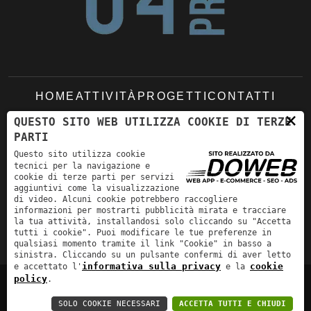
HOME
ATTIVITÀ
PROGETTI
CONTATTI
×
QUESTO SITO WEB UTILIZZA COOKIE DI TERZE
PARTI
Viale del Lavoro 33 - Centro Direzionale E33
Questo sito utilizza cookie
37036 - San Martino Buon Albergo (VR)
tecnici per la navigazione e
cookie di terze parti per servizi
studio@br04project.it
+39 045 994448
aggiuntivi come la visualizzazione
di video. Alcuni cookie potrebbero raccogliere
informazioni per mostrarti pubblicità mirata e tracciare
la tua attività, installandosi solo cliccando su "Accetta
tutti i cookie". Puoi modificare le tue preferenze in
qualsiasi momento tramite il link "Cookie" in basso a
sinistra. Cliccando su un pulsante confermi di aver letto
informativa sulla privacy
cookie
e accettato l'
e la
policy
.
Informativa sulla privacy
-
Cookie policy
SOLO COOKIE NECESSARI
ACCETTA TUTTI E CHIUDI