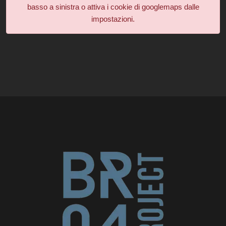
basso a sinistra o attiva i cookie di googlemaps dalle
impostazioni.