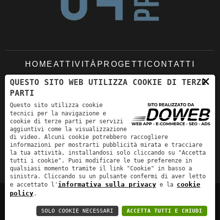
HOME
ATTIVITÀ
PROGETTI
CONTATTI
×
QUESTO SITO WEB UTILIZZA COOKIE DI TERZE
PARTI
Viale del Lavoro 33 - Centro Direzionale E33
Questo sito utilizza cookie
37036 - San Martino Buon Albergo (VR)
tecnici per la navigazione e
cookie di terze parti per servizi
studio@br04project.it
+39 045 994448
aggiuntivi come la visualizzazione
di video. Alcuni cookie potrebbero raccogliere
informazioni per mostrarti pubblicità mirata e tracciare
la tua attività, installandosi solo cliccando su "Accetta
tutti i cookie". Puoi modificare le tue preferenze in
qualsiasi momento tramite il link "Cookie" in basso a
sinistra. Cliccando su un pulsante confermi di aver letto
informativa sulla privacy
cookie
e accettato l'
e la
policy
.
Informativa sulla privacy
-
Cookie policy
SOLO COOKIE NECESSARI
ACCETTA TUTTI E CHIUDI
P.IVA: 03396030235